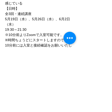
感じている
【日時】

全3回・連続講座

5月19日（水）、5月26日（水）、6月2日
（水）

19:30～21:30

※10分前よりZoomで入室可能です。

※時間ちょうどにスタートしますので、必ず
10分前には入室と接続確認をお願いいたし
ます。

【場所】

オンライン（Zoomを使用いたします）

【参加費】

30000円（税込）

【参加資格】
アロマセラピー講師の方
アロマセラピー講師を目指して勉強中の