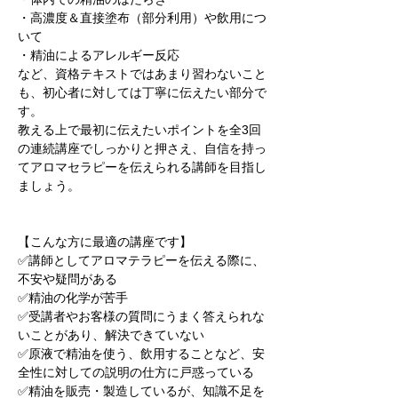
・高濃度＆直接塗布（部分利用）や飲用につ
いて

・精油によるアレルギー反応

など、資格テキストではあまり習わないこと
も、初心者に対しては丁寧に伝えたい部分で
す。

教える上で最初に伝えたいポイントを全3回
の連続講座でしっかりと押さえ、自信を持っ
てアロマセラピーを伝えられる講師を目指し
ましょう。

【こんな方に最適の講座です】

✅講師としてアロマテラピーを伝える際に、
不安や疑問がある

✅精油の化学が苦手

✅受講者やお客様の質問にうまく答えられな
いことがあり、解決できていない

✅原液で精油を使う、飲用することなど、安
全性に対しての説明の仕方に戸惑っている

✅精油を販売・製造しているが、知識不足を