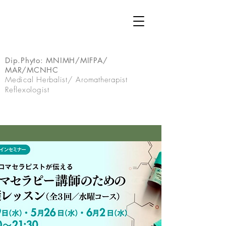
Dip.Phyto:
MNIMH/MIFPA/
MAR/MCNHC
Medical Herbalist/ Aromatherapist
Reflexologist