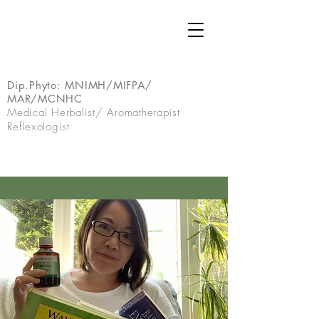
Dip.Phyto:
MNIMH/MIFPA/
MAR/MCNHC
Medical Herbalist/ Aromatherapist
Reflexologist