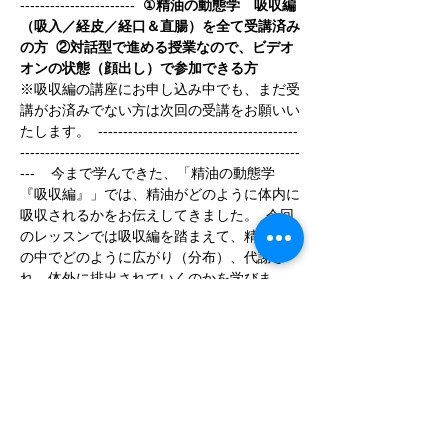
-----------------------  
①精油の動態学　吸収編
（吸入／経皮／経口＆直腸）を全て受講済み
の方
 ②対話型で進める授業なので、ビデオ
オンの状態（顔出し）で参加できる方
※吸収編の講座にお申し込み中でも、まだ受
講がお済みでない方は次回の受講をお願いい
たします。  ----------------------------------------
--------------------------------------------------------
---    今まで学んできた、「精油の動態学
『吸収編』」では、精油がどのように体内に
吸収されるかをお伝えしてきました。  今回
のレッスンでは吸収編を踏まえて、精油が体
の中でどのように広がり（分布）、代謝さ
れ、体外に排出されていくのかを学びま
す。    分布／代謝／排泄は、アロマセラピ
ストの資格講座では大まかにしか習わない部
分です。  精油の動きを丁寧に理解すること
で、より安全で目的に即したアロマセラピー
の実践を目指しましょう。    当初1日での開
催予定でしたが、ハンドアウト（配布資料）
をもとに、今までのまとめや質疑応答・ご自
身で考える時間も含めた、2日間のプログラ