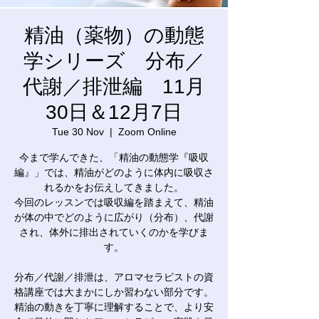
精油（薬物）の動態
学シリーズ 分布／
代謝／排泄編 11月
30日＆12月7日
Tue 30 Nov
  |  
Zoom Online
今まで学んできた、「精油の動態学『吸収
編』」では、精油がどのように体内に吸収さ
れるかをお伝えしてきました。
今回のレッスンでは吸収編を踏まえて、精油
が体の中でどのように広がり（分布）、代謝
され、体外に排出されていくのかを学びま
す。
分布／代謝／排泄は、アロマセラピストの資
格講座では大まかにしか習わない部分です。
精油の動きを丁寧に理解することで、より安