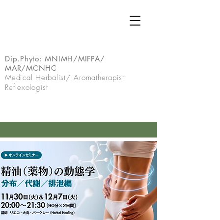
Dip.Phyto:
MNIMH/MIFPA/
MAR/MCNHC
Medical Herbalist/ Aromatherapist
Reflexologist