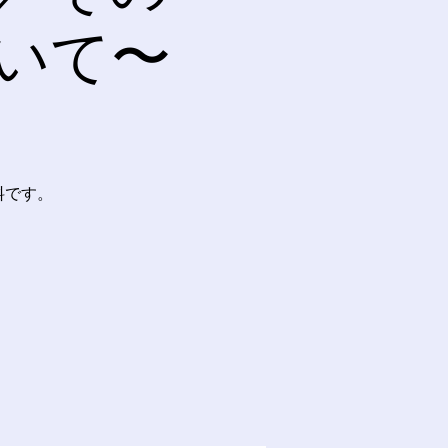
いて〜
料です。