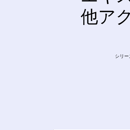
他ア
シリー