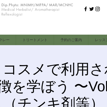
Dip.Phyto:
MNIMH/MIFPA/ MAR/MCNHC
Medical Herbalist/ Aromatherapist
Reflexologist
クレー
トリートメント
予約のご案内
レッス
りコスメで利用さ
を学ぼう 〜Vol
ス（チンキ剤等）