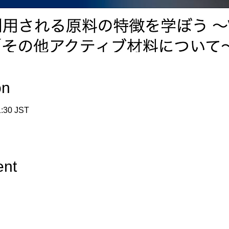
on
:30 JST
ent