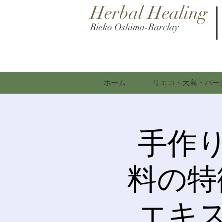
Herbal Healing
Rieko Oshima-Barclay
ホーム
リエコ・大島・バー
手作
料の特徴
エキ