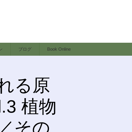
ン
ブログ
Book Online
れる原
.3 植物
／その