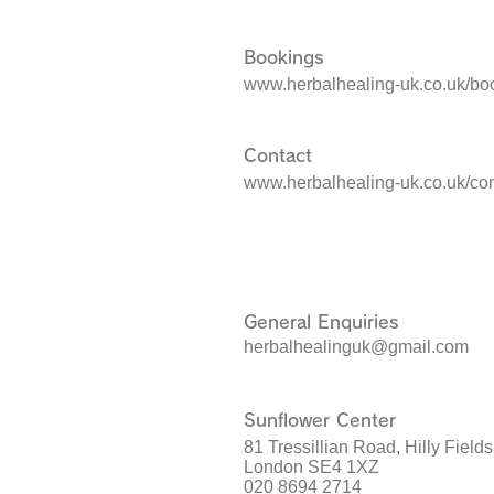
Bookings
www.herbalhealing-uk.co.uk/boo
Contact
www.herbalhealing-uk.co.uk/con
General Enquiries
herbalhealinguk@gmail.com
Sunflower Center
81 Tressillian Road, Hilly Field
London SE4 1XZ
020 8694 2714