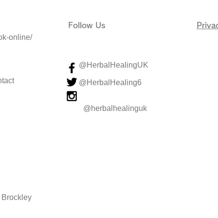
Follow Us
Priva
k-online/
@HerbalHealingUK
tact
@HerbalHealing6
@herbalhealinguk
s Brockley